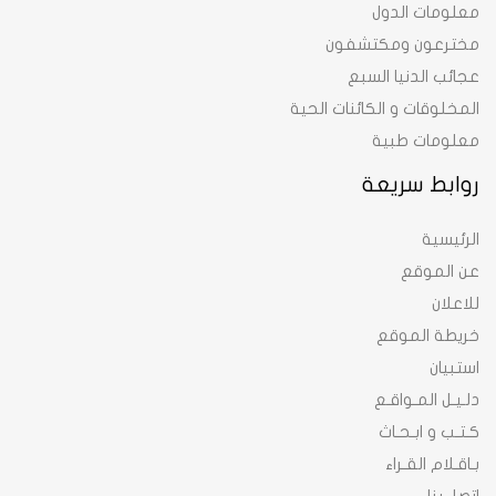
معلومات الدول
مخترعون ومكتشفون
عجائب الدنيا السبع
المخلوقات و الكائنات الحية
معلومات طبية
روابط سريعة
الرئيسية
عن الموقع
للاعلان
خريطة الموقع
استبيان
دلـيـل المـواقـع
كـتـب و ابـحـاث
بـاقـلام القـراء