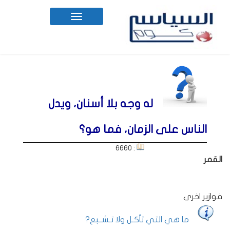
Toggle
navigation
له وجه بلا أسنان، ويدل
الناس على الزمان، فما هو؟
: 6660
القمر
فوازير اخرى
ما هي التي تأكـل ولا تـشــبع?