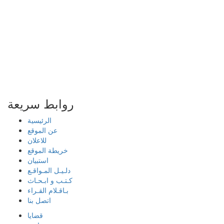
روابط سريعة
الرئيسية
عن الموقع
للاعلان
خريطة الموقع
استبيان
دلـيـل المـواقـع
كـتـب و ابـحـاث
بـاقـلام القـراء
اتصل بنا
قضايا