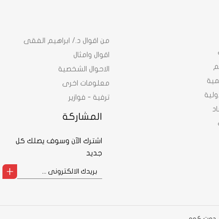
من اقوال د./ ابراهيم الفقى
اقوال وامثال
م
الاحوال الشخصية
نمية
معلومات اخرى
ولية
ترفية - فوازير
د
المشاركة
اشترك الآن وسوف يصلك كل
جديد