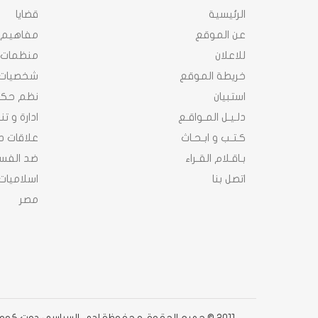
الرئيسية
قضايا
عن الموقع
مفاهيم
للاعلان
منظمات
خريطة الموقع
شخصيات
استبيان
نظم حك
دلـيـل المـواقـع
ادارة و ت
كـتـب و ابـحـاث
علاقات د
بـاقـلام القـراء
ضد الفسا
اتصل بنا
اسلاميات
مصر
2011 © جميع الحقوق محفوظة لدى السياسى دوت كوم دوت كوم