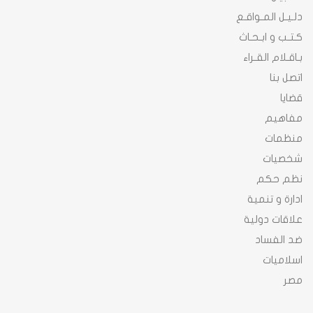
دلـيـل المـواقـع
كـتـب و ابـحـاث
بـاقـلام القـراء
اتصل بنا
قضايا
مفاهيم
منظمات
شخصيات
نظم حكم
ادارة و تنمية
علاقات دولية
ضد الفساد
اسلاميات
مصر