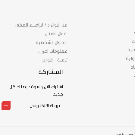
من اقوال د./ ابراهيم الفقى
اقوال وامثال
م
الاحوال الشخصية
نمية
معلومات اخرى
ولية
ترفية - فوازير
د
المشاركة
اشترك الآن وسوف يصلك كل
جديد