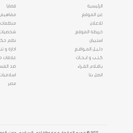
الرئيسية
قضايا
عن الموقع
مفاهيم
للاعلان
منظمات
خريطة الموقع
شخصيات
استبيان
نظم حك
دلـيـل المـواقـع
ادارة و ت
كـتـب و ابـحـاث
علاقات د
بـاقـلام القـراء
ضد الفسا
اتصل بنا
اسلاميات
مصر
2011 © جميع الحقوق محفوظة لدى السياسى دوت كوم دوت كوم