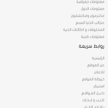
معلومات جغرافية
معلومات الدول
مخترعون ومكتشفون
عجائب الدنيا السبع
المخلوقات و الكائنات الحية
معلومات طبية
روابط سريعة
الرئيسية
عن الموقع
للاعلان
خريطة الموقع
استبيان
دلـيـل المـواقـع
كـتـب و ابـحـاث
بـاقـلام القـراء