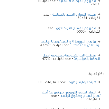
مفهوم المرحلة الانتقالية
- عدد القراءات
: 53787
معنى اليسار و اليمين بالسياسة
- عدد
القراءات : 50431
مفهوم العمران لابن خلدون
- عدد
القراءات : 50054
ما هى البورصة ؟ و كيف تعمل؟ وكيف
تؤثر على الاقتصاد؟
- عدد القراءات : 47762
منظمة الفرانكفونية(مجموعة الدول
الناطقة بالفرنسية)
- عدد القراءات : 47710
الاكثر تعليقا
هيئة الرقابة الإدارية
- عدد التعليقات - 38
اللقاء العربي الاوروبي بتونس من أجل
تعزيز السلام وحقوق الإنسان
- عدد
التعليقات - 13