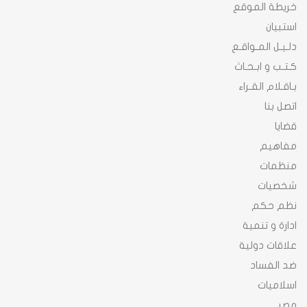
خريطة الموقع
استبيان
دلـيـل المـواقـع
كـتـب و ابـحـاث
بـاقـلام القـراء
اتصل بنا
قضايا
مفاهيم
منظمات
شخصيات
نظم حكم
ادارة و تنمية
علاقات دولية
ضد الفساد
اسلاميات
مصر