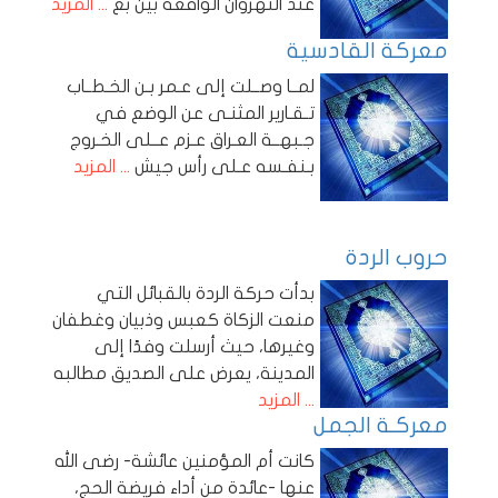
عند النهروان الواقعة بين بغ
... المزيد
معركة القادسية
لمــا وصــلت إلى عـمر بـن الخـطــاب
تـقـارير المثنـى عن الوضع في
جـبهــة العـراق عـزم عــلى الخـروج
بـنفـسه عـلى رأس جيش
... المزيد
حروب الردة
بدأت حركة الردة بالقبائل التي
منعت الزكاة كعبس وذبيان وغطفان
وغيرها، حيث أرسلت وفدًا إلى
المدينة، يعرض على الصديق مطالبه
... المزيد
معركـة الجمل
كانت أم المؤمنين عائشة- رضى الله
عنها -عائدة من أداء فريضة الحج،