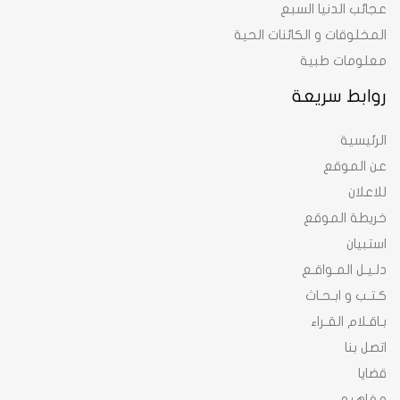
عجائب الدنيا السبع
المخلوقات و الكائنات الحية
معلومات طبية
روابط سريعة
الرئيسية
عن الموقع
للاعلان
خريطة الموقع
استبيان
دلـيـل المـواقـع
كـتـب و ابـحـاث
بـاقـلام القـراء
اتصل بنا
قضايا
مفاهيم