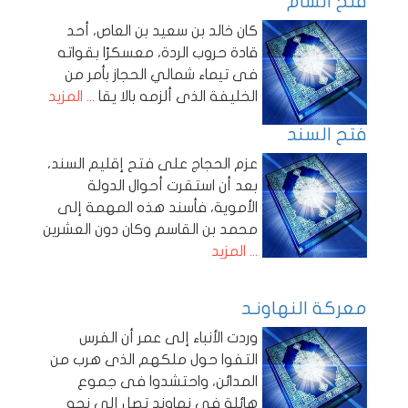
فتح الشام
كان خالد بن سعيد بن العاص، أحد
قادة حروب الردة، معسكرًا بقواته
فى تيماء شمالي الحجاز بأمر من
الخليفة الذى ألزمه بالا يقا
... المزيد
فتح السند
عزم الحجاج على فتح إقليم السند،
بعد أن استقرت أحوال الدولة
الأموية، فأسند هذه المهمة إلى
محمد بن القاسم وكان دون العشرين
... المزيد
معركة النهاونـد
وردت الأنباء إلى عمر أن الفرس
التفوا حول ملكهم الذى هرب من
المدائن، واحتشدوا فى جموع
هائلة فى نهاوند تصل إلى نحو