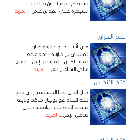
اسـتطـاع المسـلمون خـلالهـا
السيطرة عـلى المدائن عـاص
... المزيد
فتح العراق
في أثـنــاء حـروب الردة طــارد
المـثنــي بن حـارثـة - أحد قـادة
المـســلمـين - المـرتدين إلى الشمـال،
عـلى السـاحـل الغر
... المزيد
فتح الأندلس
كــان الذى دعــا المسـلمين إلى فتح
تـلك البـلاد هو يوليـان حـاكم ولايــة
سـبتــة المـغربيـة الواقعـة عـلى
سـاحـل البحر،
... المزيد