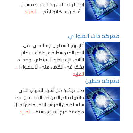
احـتــلوا حــلب، وقـتــلوا خـمسـين
ألفًا مـن سـكـانهـا، ثم ا
... المزيد
معركة ذات الصواري
أثار بروز الأسطول الإسلامي فى
البحر المتوسط حفيظة قنسطانز
الثاني الإمبراطور البيزنطي، وجعله
يفكر فى القضاء على الأسطول ا
...
المزيد
معركة حطين
تعد حِطِّين من أشهر الحروب التي
خاضها صلاح الدين ضد الصليبيين، بعد
سلسلة من الحروب التي خاضها مثل:
موقعة مرج العيون سنة
... المزيد