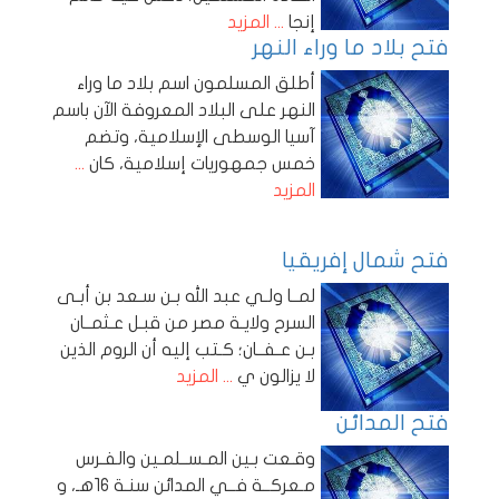
إنجا
... المزيد
فتح بلاد ما وراء النهر
أطلق المسلمون اسم بلاد ما وراء
النهر على البلاد المعروفة الآن باسم
آسيا الوسطى الإسلامية، وتضم
خمس جمهوريات إسلامية، كان
...
المزيد
فتح شمال إفريقيا
لمــا ولـي عبد الله بـن سـعد بن أبـى
السرح ولايـة مصر من قبـل عـثمــان
بـن عـفــان؛ كـتب إليه أن الروم الذين
لا يزالون ي
... المزيد
فتح المدائن
وقـعت بـين المـســلمـين والفـرس
مـعركــة فــي المدائن سنـة 16هـ، و