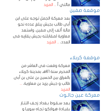
مائتي أ
... المزيد
موقعة صفين
بعد معركة الجمل توجه على ابن
أبى طالب بجيش يبلغ عدده نحو
مائة ألف إلى صفين، واستعد
معاوية لمقابلته بجيش يقاربه فى
العدد،
... المزيد
موقعة كربلاء
معركة وقعت فى العاشر من
المحرم سنة 61هـ بمدينة كربلاء
بالعراق بين الحسين بن على بن أبى
طالب و جيش يزيد بن معاوية،
...
المزيد
معركة عين جالـوت
بـعد سـقوط بـغداد زحف التتـار
بقيـادة هولاكو تجـاه سوريـا و