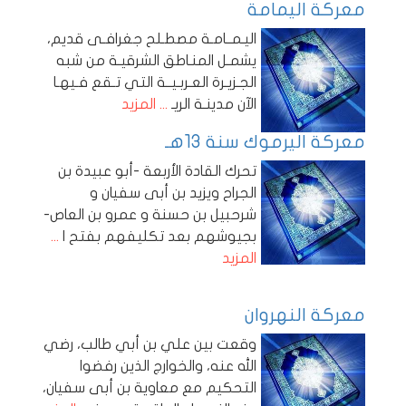
معركة اليمامة
اليـمــامـة مصطـلح جغرافـى قديم،
يشمـل المنـاطق الشرقيـة من شبه
الجـزيـرة العـربـيــة التي تـقع فـيهـا
الآن مدينـة الريـ
... المزيد
معركة اليرموك سنة 13هـ
تحرك القادة الأربعة -أبو عبيدة بن
الجراح ويزيد بن أبى سفيان و
شرحبيل بن حسنة و عمرو بن العاص-
بجيوشهم بعد تكليفهم بفتح ا
...
المزيد
معركة النهروان
وقعت بين علي بن أبي طالب، رضي
الله عنه، والخوارج الذين رفضوا
التحكيم مع معاوية بن أبى سفيان،