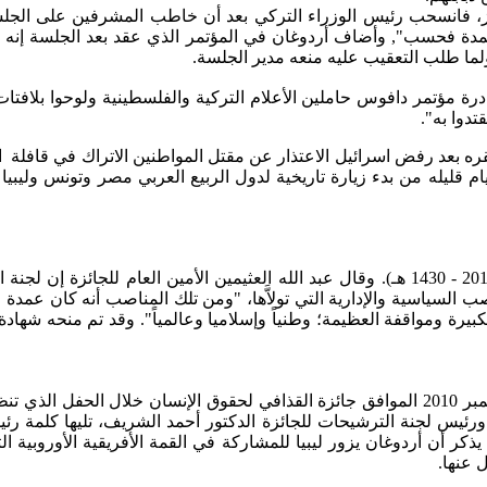
فانسحب رئيس الوزراء التركي بعد أن خاطب المشرفين على الجلسة قا
ة مؤتمر دافوس حاملين الأعلام التركية والفلسطينية ولوحوا بلافتا
دوا به".
طرد السفير الاسرائيلي من انقره بعد رفض اسرائيل الاعتذار عن مقتل المواطنين الاتر
ايام قليله من بدء زيارة تاريخية لدول الربيع العربي مصر وتونس وليب
منحته السعودية جائزة الملك فيصل العالمية لخدمة الإسلام (لعام 2010 - 1430 هـ). وقال عبد الله
 السياسية والإدارية التي تولاَّها، "ومن تلك المناصب أنه كان عمدة م
لكبيرة ومواقفة العظيمة؛ وطنياً وإسلاميا وعالمياً". وقد تم منحه ش
تسلم رئيس الوزراء التركي رجب طيب أردوغان اليوم الإثنين 29 نوفمبر 2010 الموافق جائزة الق
ئيس لجنة الترشيحات للجائزة الدكتور أحمد الشريف، تليها كلمة رئيس ا
ية. يذكر أن أردوغان يزور ليبيا للمشاركة في القمة الأفريقية الأورو
 عنها.