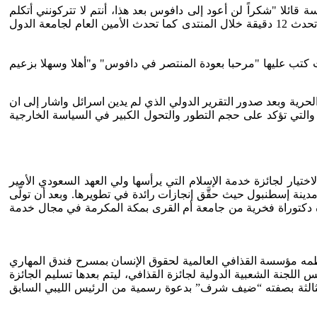
ئلا "شكراً لن أعود إلى دافوس بعد هذا، أنتم لا تتركونني أتكلم
وسمحتم للرئيس بيريز بالحديث مدة 25 دقيقة وتحدثت نصف هذه المدة فحسب", وأضاف أردوغان في المؤتمر الذي عقد بعد الجلسة إنه تحدث 12 دقيقة خلال المنتدى كما تحدث الأمين العام لجامعة الدول
ت كتب عليها "مرحبا بعودة المنتصر في دافوس" و"أهلا وسهلا بزعيم
اك في قافلة الحرية وبعد صدور التقرير الدولي الذي لم يدين اسرائل واشار إلى ان
يا والتي تؤكد على حجم التطور والتحول الكبير في السياسة الخارجية
 العثيمين الأمين العام للجائزة إن لجنة الاختيار لجائزة خدمة الإسلام التي يرأسها ولي العهد السعودي الأمير
دينة إسطنبول حيث حقَّق إنجازات رائدة في تطويرها. وبعد أن تولَّى
هادة دكتوراة فخرية من جامعة أم القرى بمكة المكرمة في مجال خدمة
ذافي لحقوق الإنسان خلال الحفل الذي تنظمه مؤسسة القذافي العالمية لحقوق الإنسان بمسرح فندق المهاري
للجنة الشعبية الدولية لجائزة القذافي، ليتم بعدها تسليم الجائزة
بية الثالثة بصفته “ضيف شرف” بدعوة رسمية من الرئيس الليبي السابق