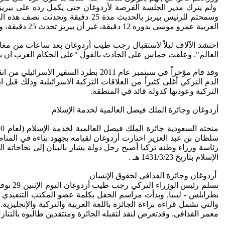
ولم يترك مدير الجلسة الفرصة لأردوغان حتى يكمل رده على بيريز، 
العربية عمرو موسى بدوره 12 دقيقة، غير أن بيريز تحدث 25 دقيقة، ولما طلب التعقيب عليه منعه مدير الجلسة.
احتشد الآلاف ليلاً لاستقبال رجب طيب أردوغان بعد ساعات من مغادر
العالم". وعلقت حماس على الحادث بالقول "على الحكام العرب ان يقت
وقد قام مؤخراً في سبتمبر عام 2011 ب
الدم التركي أغلى كثيرأ من العلاقات التركية الاسرائيلية وذلك قبل 
التركية وعودتها كدولة قائد في المنطقة.
أردوغان وجائزة الملك فيصل العالمية لخدمة الإسلام
سلطان بن عبد العزيز اختارت أردوغان لقيامه بجهود بناءة في المناصب
رئاسة وزراء وطنه تركيا أصبح رجل دولة يشار بالبنان إلى نجاحاته ا
الإسلام بتاريخ 1431/3/23 هـ .
أردوغان وجائزة القذافي لحقوق الإنسان
بطرابلس - ليبيا. وبدأت مراسم الحفل بكلمة عضو المكتب التنفيذي ور
والتي تشمل قراءة براءة الجائزة باللغة العربية والتركية والإنجليز
معمر القذافي. وقدتعرض لنقد لتقبله الجائزة ومنتقدين طالبوه بالتنازل