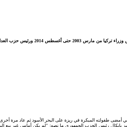
هو رئيس تركيا الثاني عشر والحالي منذ 28 أغسطس 2014م،
 بايكال رئيس الحزب الجمهوري ما نصه: "لم يكن أمامي غير بيع البط