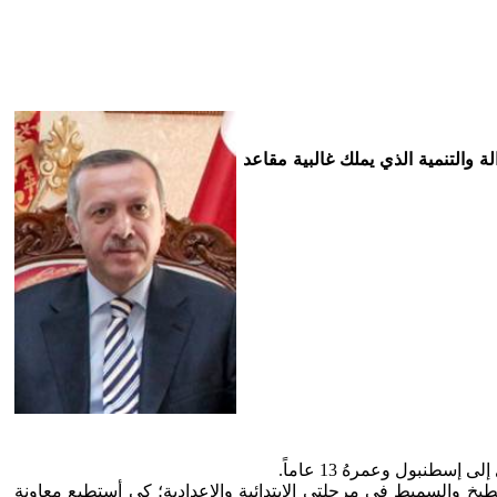
 ورئيس وزراء تركيا من مارس 2003 حتى أغسطس 2014 ورئيس حزب العدالة والتنمية الذي يملك غالبية مقاعد
يخ والسميط في مرحلتي الابتدائية والإعدادية؛ كي أستطيع معاونة