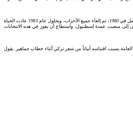
التحاقه بالسياسةانضم أوردغان إلى حزب الخلاص الوطني بقيادة نجم الدين أربكان في نهاية السبعينات، لكن مع الانقلاب العسكري الذي حصل في 1980، تم إلغاء جميع الأحزاب، وبحلول عام 1983 عادت الحياة
لرفاه، خاصةً في محافظة إسطنبول. و بحلول عام 1994 رشح حزب الرفاه أوردغان إلى منصب عمدة إسطنبول، واستطاع أن يفوز في هذه الانتخابات
ات العامة بسبب اقتباسه أبياتاً من شعر تركي أثناء خطاب جماهير يقول