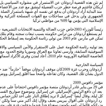
لم تثنِ هذه القضية أردوغان عن الاستمرار في مشواره السياسي بل 
أربكان فاغتنم فرصة حظر حزب الفضيلة لينشق مع عدد من الأعضاء منهم
منذ البداية أراد أردوغان أن يدفع عن نفسه أي شبهة باستمرار الصلة
الجمهوري ولن يدخل في مماحكات مع القوات المسلحة التركية وق
الإسلامية التي يؤمن بها 99% من مواطني تركيا
رئيساً للوزراء 2003خاض حزب العدالة والتنمية الانتخابات التشريعية عام 2002 وحصل على 363 نائبا مشكلا بذلك أغلبية ساحقة.
لم يستطع أردوغان من ترأس حكومته بسبب تبعات سجنه وقام بتلك ال
تمكن في مارس عام 2003 من تولي رئاسة الحكومة بعد إسقاط الحكم عنه.
بعد توليه رئاسة الحكومة عمل على الاستقرار والأمن السياسي والاق
السوفيتية السابقة، وأرسى تعاونا مع العراق وسوريا وفتح الحدود مع ع
العاصمة الثقافية الأوروبية عام 2010، أعاد لمدن وقرى الأكراد أسمائها الكردية بعدما كان ذلك محظورا، وسمح رسميا بالخطبة باللغة الكردية.
السياسة الخارجية
أردوغان وحرب غزة 2009كان موقف أردوغان موقفا
الدول بشأن تلك القضية، وكان تفاعله واضحاً مما أقلق إسرائيل ووض
مؤتمر دافوس 2009
في 29 من يناير غادر أردوغان منصة مؤتمر دافوس احتجاجاً على عدم اعطائه الوقت الكافي للرد على الرئيس الإسرائيلي شيمون بيريز بشأن الحرب على غزة.
بعد أن دافع الرئيس الإسرائيلي عن إسرائيل وموضوع صواريخ القس
كل ليلة, وقال أيضاً "إسرائيل لا تريد إطلاق النار على أحد لكن حماس لم
رد أردوغان على أقوال بيريس بعنف وقال: إنك أكبر مني سناً ولكن ل
وزرائكم قالوا لي إنهم يكونون سعداء جداً عندما يدخلون غزة على متن 