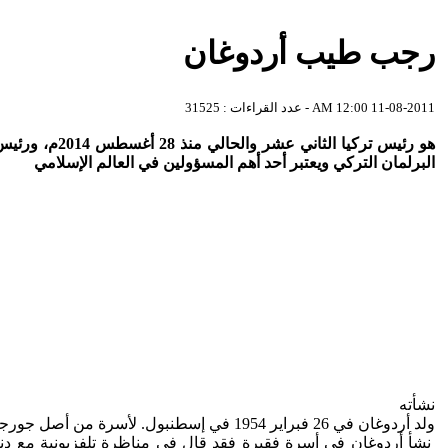
رجب طيب أردوغان
11-08-2011 12:00 AM - عدد القراءات : 31525
البرلمان التركي ويعتبر أحد أهم المسؤولين في العالم الإسلامي
نشأته
ولد أردوغان في 26 فبراير 1954 في إسطنبول. لأسرة من أصل جورجي أمضى طفولته المبكرة في ريزة على البحر الأسود ثم عاد مرة أخرى إلى إسطنبول وعمرهُ 13 عاماً.
نشأ أردوغان في أسرة فقيرة فقد قال في مناظرة تلفزيونية مع دنيز