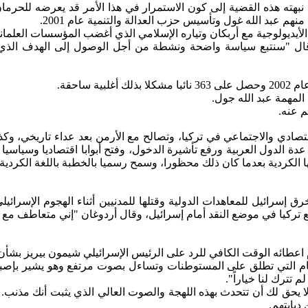
نبهته هذه القضية إلى كون الاستمرار في هذا الأمر قد يعرضه للحرما
 عبد الله غول وتأسيس حزب العدالة والتنمية عام 2001.
 الأيديولوجية مع أربكان وتياره الإسلامي الذي أغضب المؤسسات العلم
ال "سنتبع سياسة واضحة ونشطة من أجل الوصول إلى الهدف الذي رس
مهمة عبد الله جول.
تصادي والاجتماعي في تركيا، وتصالح مع الأرمن بعد عداء تاريخي، وكذ
دة الدول العربية ورفع تأشيرة الدخول، وفتح أبوابا اقتصاديا وسياسيا
ً "حازماً" ضد خرق إسرائيل للمعاهدات الدولية وقتلها للمدنيين أثناء الهجوم
ع تركيا في موضع النقد أمام إسرائيل، وقال أردوغان "إني متعاطف مع 
ام التي تطلق على المستوطنات وتساءل بصوت مرتفع وهو يشير بإصبع
 تترك لنا خياراً".
ا يحق لك أن تتحدث بهذه اللهجة والصوت العالي الذي يثبت أنك مذنب.
دبابتهم.