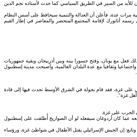
ن للأبد من السير في الطريق السياسي كما حدث لأستاذه نجم الدين
انية مرات عدة، فأعلن أن العدالة والتنمية سيحافظ على أسس النظام
مه أتاتورك لإقامة المجتمع المتحضر والمعاصر في إطار القيم
لك فعل مع يونان، وفتح جسورا بينه وبين أذربيجان وبقية جمهوريات
 واجتماعيا وثقافيا مع عدة البلدان العالمية، وأصبحت مدينة إسطنبول
 الإسرائيلي على غزة، فقد قام بجولة في الشرق الأوسط تحدث فيها إلى قادة
أهل غزة".
ه عما كان أردوغان سيفعله لو أن الصواريخ أُطلقت على إسطنبول
 وتابع: إن الجيش الإسرائيلي يقتل الأطفال في شواطئ غزة، ورؤساء