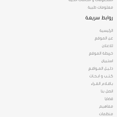
معلومات طبية
روابط سريعة
الرئيسية
عن الموقع
للاعلان
خريطة الموقع
استبيان
دلـيـل المـواقـع
كـتـب و ابـحـاث
بـاقـلام القـراء
اتصل بنا
قضايا
مفاهيم
منظمات