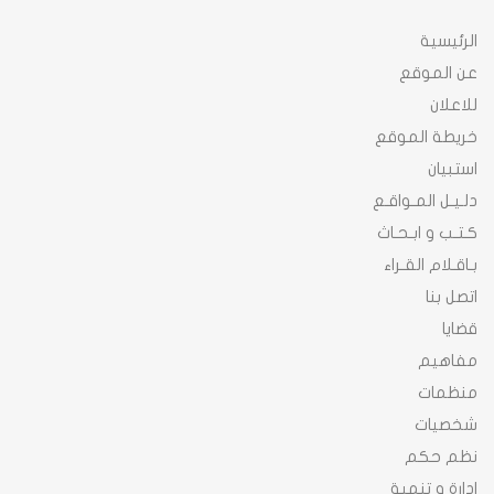
الرئيسية
عن الموقع
للاعلان
خريطة الموقع
استبيان
دلـيـل المـواقـع
كـتـب و ابـحـاث
بـاقـلام القـراء
اتصل بنا
قضايا
مفاهيم
منظمات
شخصيات
نظم حكم
ادارة و تنمية