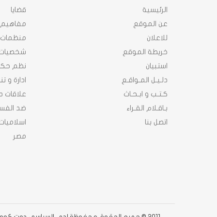
الرئيسية
قضايا
عن الموقع
مفاهيم
للاعلان
منظمات
خريطة الموقع
شخصيات
استبيان
نظم حك
دلـيـل المـواقـع
ادارة و ت
كـتـب و ابـحـاث
علاقات د
بـاقـلام القـراء
ضد الفسا
اتصل بنا
اسلاميات
مصر
2011 © جميع الحقوق محفوظة لدى السياسى دوت كوم دوت كوم