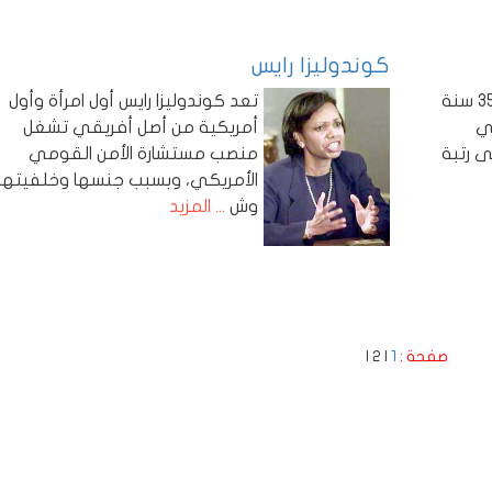
كوندوليزا رايس
عمل باول جنديا محترفا لمدة 35 سنة
تعد كوندوليزا رايس أول امرأة وأول
ي
أمريكية من أصل أفريقي تشغل
لى رتبة
منصب مستشارة الأمن القومي
الأمريكي، وبسبب جنسها وخلفيتها
وش
... المزيد
صفحة :
1
|
2
|