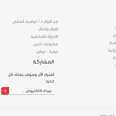
من اقوال د./ ابراهيم الفقى
اقوال وامثال
م
الاحوال الشخصية
نمية
معلومات اخرى
ولية
ترفية - فوازير
د
المشاركة
اشترك الآن وسوف يصلك كل
جديد