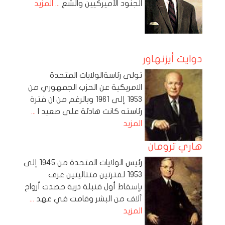
الجنود الأميركيين والشع
... المزيد
دوايت أيزنهاور
تولى رئاسةالولايات المتحدة
الامريكية عن الحزب الجمهوري من
1953 إلى 1961 وبالرغم من ان فترة
رئاسته كانت هادئة على صعيد ا
...
المزيد
هاري ترومان
رئيس الولايات المتحدة من 1945 إلى
1953 لفترتين متتاليتين عرف
بإسقاط أول قنبلة ذرية حصدت أرواح
آلاف من البشر وقامت في عهد
...
المزيد