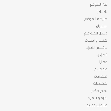
عن الموقع
للاعلان
خريطة الموقع
استبيان
دلـيـل المـواقـع
كـتـب و ابـحـاث
بـاقـلام القـراء
اتصل بنا
قضايا
مفاهيم
منظمات
شخصيات
نظم حكم
ادارة و تنمية
علاقات دولية