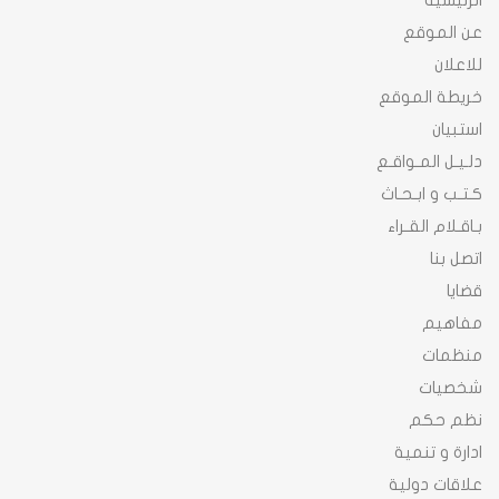
الرئيسية
عن الموقع
للاعلان
خريطة الموقع
استبيان
دلـيـل المـواقـع
كـتـب و ابـحـاث
بـاقـلام القـراء
اتصل بنا
قضايا
مفاهيم
منظمات
شخصيات
نظم حكم
ادارة و تنمية
علاقات دولية