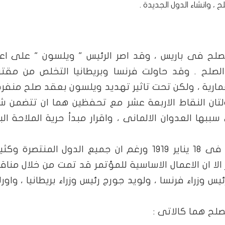
، وانشاء الدول الجديدة .
صلح فى باريس ، وقد اصر الرئيس " ويلسون " على اع
لصلح . وقد حاولت فرنسا وبريطانيا التخلص من مقت
مارية ، ولكن تحت تاثير تهديد ويلسون بعقد صلح منفر
ولتان النقاط الاربعة عشر مع تحفظين هما ان تتضمن 
بها العدوان الالمانى ، واقرار مبدأ حرية الملاحة الب
وبالفعل انعقد مؤتمر الصلح فى باريس فى 18 يناير 1919 ورغم ان جميع الدول المنتصرة
لا ان الاعمال الاساسية للمؤتمر قد تمت من خلال منا
 وزراء فرنسا ، ولويد جورج رئيس وزراء بريطانيا ، واورل
لح هما كالاتى :