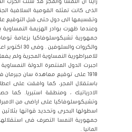
راينا ان النمسا والمجر قد شنت الحرب ال
الذى كانت تمثله القومية السلافية الجن
وتقسيمها الى دول حتى قبل التوقيع على اتفاقية ال
جمهورية تشيكوسلوفاكيا بزعامة توماس 
والكروات والس
للامبراطورية النمساوية المجرية ولم يفعل
اجبرت الدول المنتصرة الدولة النمساوي
باستقلال المجر، كما وافقت على اعطا
الادرياتيك ، ومنطقة استيريا. كما حص
وتشيكوسلوفاكيا على اراضى من الامبراط
اسطولها البحرى وتحديد قواتها بثلاثي
جمهورية النمسا التصرف فى استقلالها 
المانيا .