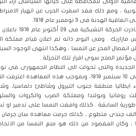
عالمية الاولى للمحافظة على كيانها السياسى ازاء الت
وبية ، ومع ذلك فقد اسفرت الحرب عن انهيار الامبراط
هدنة فى 3 نوفمبر عام 1918.
وعندما ظهرت بوادر الهزيمة النمساوية بادرت الحركة التشيكي
مازاريك . وفى اليوم ذاته تم اعلان قيام مملكة ا
لوفين . وفى 30 اكتوبر اعلن انفصال المجر عن النمسا ، وهكذا انتهى الوجود ا
 مؤتمر الصلح سوى اقرار تلك التجزئة .
ة الجديدة والتى تحولت الى النظام الجمهورى فى نو
1918 على توقيع معاهدة سان جيرمان فى 10 سبتمبر 1919، وبموجب هذه المعاهدة اعتر
ء ايطاليا منطقة جنوب التيرول وشاطئ دلماسيا، وش
لت رومانيا وبولندا ومملكة الصرب والكروات والسل
ورية السابقة . كذلك وافقت النمسا على تدمير او ت
ن الف جندى متطوع ، كذلك حرمت معاهدة سان جرمان 
، وكان المقصود من ذلك هو منع النمسا من الاتحاد