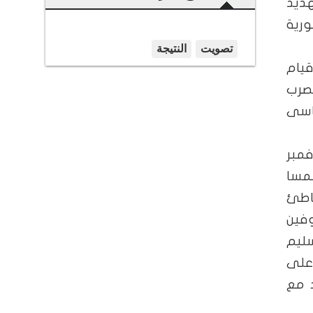
هديد
ورية
ة فى 29 أكتوبر عام 1918 باعلان قيام
لصرب
لسياسى
فمبر
فت النمسا
اطئ
وفين
سليم
على
 مع