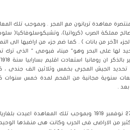
1 وقعت الدول المنتصرة معاهدة تريانون مع المجر . وبموجب تلك الم
ح مملكة الصرب (كرواتيا)، وتشيكوسلوفاكيا( سلوفا
الجزء الآخر من بانات ) . كما ضم جزء من اراضيها الى النم
حيد لها على البحر وهو" ميناء فيومى " الذى ترك ت
مصي
م تحديد الجيش المجرى بخمس وثلاثين الف جندى ، ك
فعات سنوية مجانية من الفحم لمدة خمس سنوات ك
عد .
وقعت هذه المعاهدة مع بلغاريا فى 27 نوفمبر 1919 وبموجب تلك المعاهدة اعيدت بلغ
نها خسرت كثير من الاراضى فى الحرب وكانت هى منفذها الوحيد