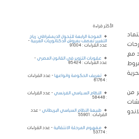
الأكثر قراءة
تماد
الموجة الرابعة للتحول الديمقراطي: رياح
التغيير تعصف بعروش الدكتاتوريات العربية
-
رحات
عدد القراءات : 91004
د مع
عقوبات التزوير في القانون المصري
-
شروط
عدد القراءات : 85424
حرية
تعريف الحكومة وانواعها
- عدد القراءات
: 61764
 وكثير من
النظام السـياسي الفرنسي
- عدد القراءات
: 58448
قشات
طبيعة النظام السياسي البريطاني
- عدد
اندو
القراءات : 55901
مفهوم المرحلة الانتقالية
- عدد القراءات
: 53774