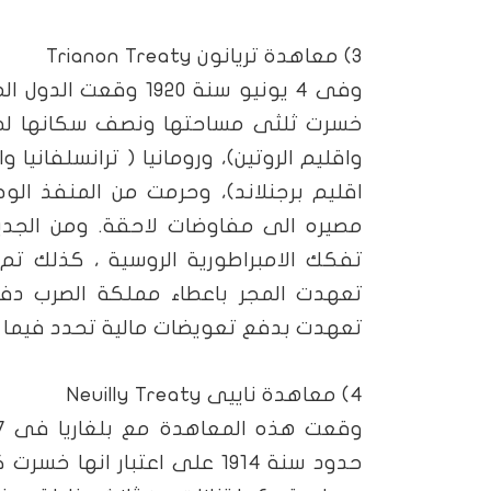
3) معاهدة تريانون
Trianon Treaty
وفى 4 يونيو سنة 920
خسرت ثلثى مساحتها ونصف سكانها لصال
واقليم الروتين)، ورومانيا ( ترانسلفانيا و
اقليم برجنلاند)، وحرمت من المنفذ الو
تفكك الامبراطورية الروسية ، كذلك ت
تعهدت المجر باعطاء مملكة الصرب د
تعهدت بدفع تعويضات مالية تحدد فيما ب
4) معاهدة ناييى
Neuilly Treaty
حدود سنة 1914 على اعتبار ا