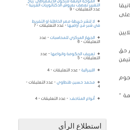
الموجة الرابعة للتحول الديمقراطي: رياح
نيقا
التغيير تعصف بعروش الدكتاتوريات العربية
-
عدد التعليقات - 9
 على
لا لنشر خريطة مصر الخاطئة او التفريط
في شبر من أراضيها
- عدد التعليقات - 7
لايين
الجهاز المركزي للمحاسبات
- عدد
التعليقات - 6
م حق
تعريف الحكومة وانواعها
- عدد
التعليقات - 5
تيمن
الليبرالية
- عدد التعليقات - 4
هجوم
محمد حسين طنطاوي
- عدد التعليقات -
4
مة "
أنواع المتاحف:
- عدد التعليقات - 4
استطلاع الرأى