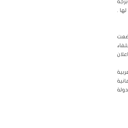
برجة
ها .
عثمانية والتى تسمى معاهدة سيفر الموقعة عام 1920 وضعت
لفاء
لان
ربية
انية
لاسمية للدولة