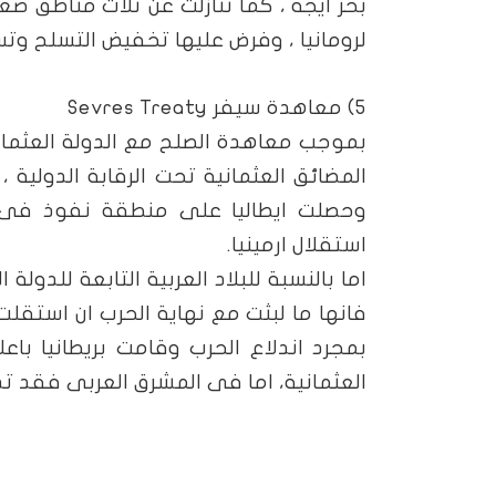
بحر ايجة ، كما تنازلت عن ثلاث مناطق ص
لرومانيا ، وفرض عليها تخفيض التسلح وتس
5) معاهدة سيفر
Sevres Treaty
المضائق العثمانية تحت الرقابة الدولية
وحصلت ايطاليا على منطقة نفوذ فى جن
استقلال ارمينيا.
اما بالنسبة للبلاد العربية التابعة للدولة
فانها ما لبثت مع نهاية الحرب ان استقلت 
العثمانية، اما فى المشرق العربى فقد تده