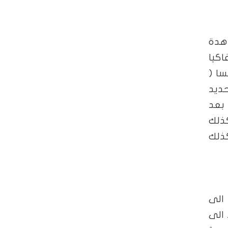
عاهدة
كيا
سا (
حديد
ره الى مفاوضات لاحقة. ومن الجدير بالذكر ان رومانيا استعادت اقليم بسارابيا سنة 1918 بعد
ذلك
ذلك
اريا الى
 الى