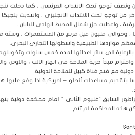
 ونصف توجو تحت الانتداب الفرنسى ، كما دخلت تنجا
خر من توجو تحت الانتداب الانجليزى ، وانتدبت بلجيكا
قية ، واعطيت جزر شمال المحيط الهادى لليابان .
يا حوالى 13% من اراضيها ، وحوالى مليون ميل مربع من المستعمرات ، وستة م
عظم مواردها الطبيعية واسطولها التجارى البحرى.
ى بالرعاية الى سائر اعدائها لمدة خمس سنوات وتخويله
احترام مبدأ حرية الملاحة فى انهار الالب ، والاودر، وال
ولية مع فتح قناة كييل للملاحة الدولية.
سا بتقديم مساعدات أنجلو – امريكية اذا وقع عليها 
.
اطور السابق "غليوم الثانى " امام محكمة دولية بته
كن هذه المحاكمة لم تتم .
Sant