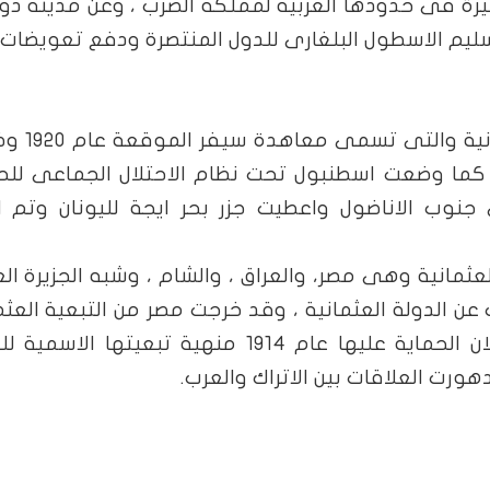
غيرة فى حدودها الغربية لمملكة الصرب ، وعن مدينة دو
ليم الاسطول البلغارى للدول المنتصرة ودفع تعويضات ل
بموجب معاهدة الصلح مع الدولة ال
 ، كما وضعت اسطنبول تحت نظام الاحتلال الجماعى للح
وب الاناضول واعطيت جزر بحر ايجة لليونان وتم اع
 العثمانية وهى مصر، والعراق ، والشام ، وشبه الجزيرة الع
عن الدولة العثمانية ، وقد خرجت مصر من التبعية العثم
بمجرد اندلاع الحرب وقامت بريطانيا باعلان الحماية عليها عام 1914 منهية تبعيتها ا
ورت العلاقات بين الاتراك والعرب.