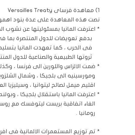
1) معاهدة فرساى
Versailles Treaty
نصت هذه المعاهدة على عدة بنود اهمه
*
اعترفت المانيا بمسئوليتها عن نشوب الحر
بدفع تعويضات للدول المنتصرة بما فى 
فى الحرب ، كما تعهدت المانيا بتسليم 
ثروتها الطبيعية والصناعية للدول المنتص
*
ضمت الالزاس واللورين الى فرنسا ، وكذل
ومورسينيه الى بلجيكا ، وشمال الشلزويج 
اقليم ميمل لصالح ليتوانيا ، وسيليزيا ال
*
اعترفت المانيا باستقلال بلجيكا ، وبولن
الغاء اتفاقية بريست ليتوفسك مع روسيا
رومانيا .
*
تم توزيع المستعمرات الالمانية فى افري