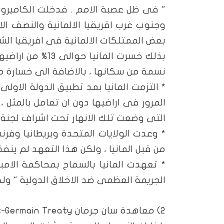
" فى ظل عصبة الامم . فدخلت الكاميرون
وجنوب غرب اقريقيا الالمانية والنصف الا
بعض الممتلكات الالمانية فى افريقيا الشر
بذلك خسرت المان
نسمة من سكانها ، بالاضافة الى خسارة م
*
التزمت المانيا بمد تطبيق الدولة الاول
المرور فى اراضيها دون ان تعامل بالمثل ، و
التى وضعت تلك الانهار تحت اشراف لجنة د
*
وعدت الولايات المتحدة وبريطانيا وفرن
من قبل المانيا ، ولكن هذا التعهد لم ينفذ
*
تعهدت المانيا بالسماح بمحاكمة الامبر
الجريمة العظمى ضد الاخلاق الدولية " ول
2) معاهدة سان جرمان
-Germain Treaty