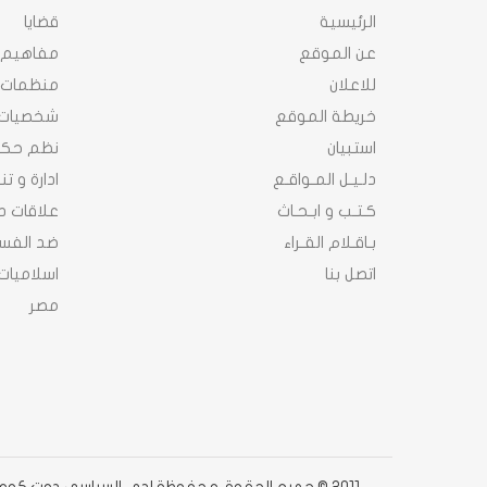
الرئيسية
قضايا
عن الموقع
مفاهيم
للاعلان
منظمات
خريطة الموقع
شخصيات
استبيان
نظم حك
دلـيـل المـواقـع
ادارة و ت
كـتـب و ابـحـاث
علاقات د
بـاقـلام القـراء
ضد الفسا
اتصل بنا
اسلاميات
مصر
2011 © جميع الحقوق محفوظة لدى السياسى دوت كوم دوت كوم