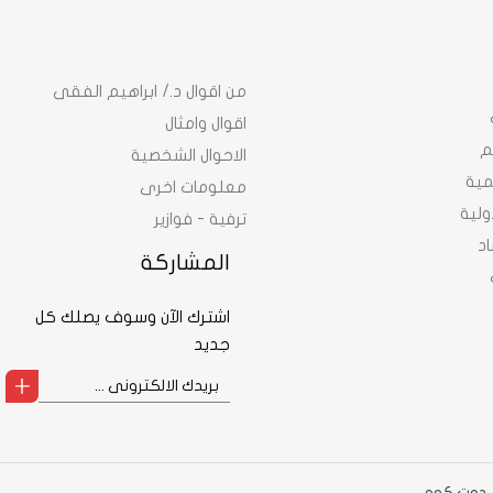
من اقوال د./ ابراهيم الفقى
اقوال وامثال
م
الاحوال الشخصية
نمية
معلومات اخرى
ولية
ترفية - فوازير
د
المشاركة
اشترك الآن وسوف يصلك كل
جديد