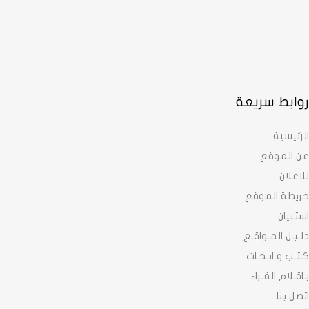
روابط سريعة
الرئيسية
عن الموقع
للاعلان
خريطة الموقع
استبيان
دلـيـل المـواقـع
كـتـب و ابـحـاث
بـاقـلام القـراء
اتصل بنا