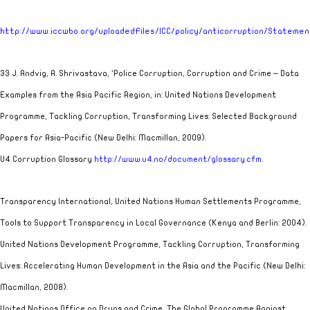
http://www.iccwbo.org/uploadedFiles/ICC/policy/anticorruption/Statem
33 J. Andvig, A. Shrivastava, ‘Police Corruption, Corruption and Crime – Data
Examples from the
Asia
Pacific Region, in: United Nations Development
Programme,
Tackling Corruption, Transforming Lives: Selected Background
Papers for Asia-Pacif
ic (
New Delhi
: Macmillan, 2009).
U4 Corruption Glossary
http://www.u4.no/document/glossary.cfm
.
Transparency International, United Nations Human Settlements Programme,
Tools to Support Transparency in Local Governance
(
Kenya
and
Berlin
: 2004).
United Nations Development Programme,
Tackling Corruption, Transforming
Lives: Accelerating Human Development in the
Asia
and the Pacific
(
New Delhi
:
Macmillan, 2008).
United Nations Office on Drugs and Crime,
The Global Programme Against