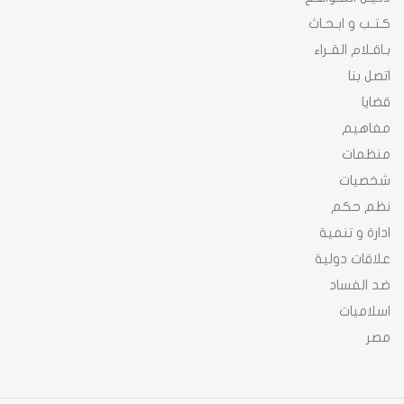
كـتـب و ابـحـاث
بـاقـلام القـراء
اتصل بنا
قضايا
مفاهيم
منظمات
شخصيات
نظم حكم
ادارة و تنمية
علاقات دولية
ضد الفساد
اسلاميات
مصر