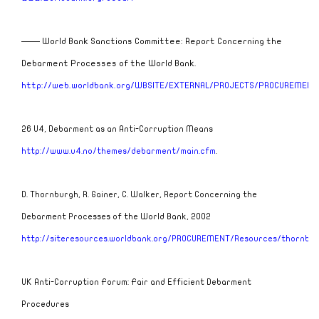
—— World Bank Sanctions Committee: Report Concerning the
Debarment Processes of the World Bank.
http://web.worldbank.org/WBSITE/EXTERNAL/PROJECTS/PROCUREMENT/
26 U4, Debarment as an Anti-Corruption Means
http://www.u4.no/themes/debarment/main.cfm
.
D. Thornburgh, R. Gainer, C. Walker,
Report Concerning the
Debarment Processes of the World Bank,
2002
http://siteresources.worldbank.org/PROCUREMENT/Resources/thornbur
UK
Anti-Corruption Forum: Fair and Efficient Debarment
Procedures