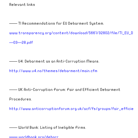
Relevant links
—— TI Recommendations for EU Debarment System.
www.transparency.org/content/download/5661/32802/file/TI_EU_D
—03—28.pdf
—— U4: Debarment as an Anti-Corruption Means.
http://www.u4.no/themes/debarment/main.cfm
——
UK
Anti-Corruption Forum: Fair and Efficient Debarment
Procedures.
http://www.anticorruptionforum.org.uk/acf/fs/groups/fair_efficient
—— World Bank: Listing of Ineligible Firms.
www.worldbank.org/debarr