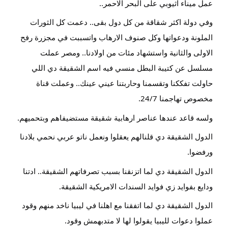
عمل ميناء اثيوبي على البحر الاحمر..
وفي دولة اكثر شقاقة من كل دول بقى.. دعمت كل الثورات
الملونة ودعواتها وكل صنوف الارهاب واتسببت في مجزرة رفح
الاولى والثانية واستشهاد مئات من اولادنا.. ومصر عملت
مسلسل عن كتيبة البطل منسي فيه اسم الشقيقة دي اللي
حاولت تفككنا وتقسمنا وحاربتنا عيني عينك.. وعملت قناة
مخصوص تهاجمنا 24/7.
ولسه قاعد عندها عناصر ارهابية شقيقة مستضيفاهم وبتحميهم.
الدول الشقيقة دي قلنالهم يعقلوا ونعمل ناتو عربي نحمي بلادنا
ورفضوا.
الدول الشقيقة دي لما اتزنقنا بسبب تصرفاتهم الشقيقة.. ادتنا
ودايع بفوايد زي فوايد السندات الامريكية الشقيقة.
الدول الشقيقة دي لما اتفقنا مع اهلنا في ليبيا ناخد منهم وقود
عملوا دعوات لليبيا يقولوا لها لا متدبهمش وقود.