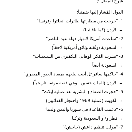
شرح المقال :)
الدول المُشار إليها ضمنياً:
1- "خرجت من مطاراتها طائرات انجلترا وفرنسا"
→ الأردن (كما ناقشنا)
2- "ساعدت أمريكا لإنهيار دولة عبد الناصر"
→ السعودية (وثّقته وثائق أمريكية لاحقاً)
3- "نشرت الفكر الوهابي التكفيري من السبعينات"
→ السعودية أيضاً
4- "حاكمها سافر تل أبيب يبلغهم بميعاد العبور المصري"
→ الأردن (الملك حسين - وهي قصة موثقة تاريخياً)
5- "حجزت الضفادع البشرية بعد عملية إيلات"
→ الكويت (عملية 1969 واحتجاز الفدائيين)
6- "دعمت القاعدة في سوريا واليمن وليبيا"
→ قطر و/أو السعودية وتركيا
7- "مولت تنظيم داعش (جاحش)"