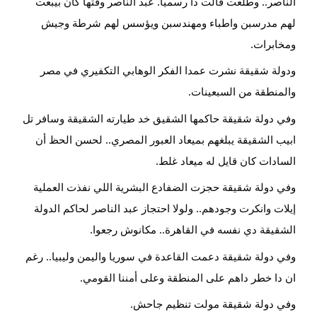
الناصر.. وطلعت قالت دا رسميا. عبد الناصر وقتها كان بيبعت
لهم مدرسبن واطباء ومهندسبن ويؤسس لهم شرطة وجيش
ومخابرات.
ودولة شقيقة نشرت عمدا الفكر الوهابي التكفيري في مصر
والمنطقة من السبعينات.
وفي دولة شقيقة حاكمها الشقيق خد طيارته الشقيقة وسافر تل
ابيب الشقيقة يبلغهم بميعاد العبور المصري.. لحسن الحظ أن
السادات كان قايل له ميعاد غلط.
وفي دولة شقيقة حجزت الضفادع البشرية اللي نفذت العملية
إيلات وانكرت وجودهم.. ولولا احتجاز عبد الناصر لحاكم الدولة
الشقيقة دي نفسه في القاهرة.. مكانوش رجعوا.
وفي دولة شقيقة دعمت القاعدة في سوريا واليمن وليبيا.. رغم
ان دا خطر داهم على المنطقة وعلى أمننا القومي.
وفي دولة شقيقة مولت تنظيم جاحش.