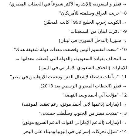
→ قطر والسعودية (الإشارة الأكثر شيوعاً في الخطاب المصري)
8- "خربت العراق وسلمته للأمريكان"
→ الكويت (حرب الخليج 1990 كانت المحفّز)
9- "دمّرت لبنان من السبعينات"
→ سوريا (التدخل السوري في لبنان)
10- "سعت لتقسيم اليمن وقصفت معدات دولة شقيقة هناك"
→ التحالف بقيادة السعودية، والدولة التي قُصفت معداتها →
الإمارات (الخلاف السعودي-الإماراتي في اليمن)
11- "سلّطت نشطاء لإشعال الفتن ودعمت الإرهابيين في مصر"
→ قطر (الخطاب المصري الرسمي بعد 2013)
12- "موّلت آبي أحمد وسد النهضة"
→ الإمارات (دعمها لآبي أحمد موثق، رغم تعقيد الموقف)
13- "هددت مصر من الجنوب وسلّطت حميدتي"
→ الإمارات (الدعم الإماراتي لقوات الدعم السريع موثق)
14- "تموّل تحركات إسرائيل في إثيوبيا وميناء على البحر