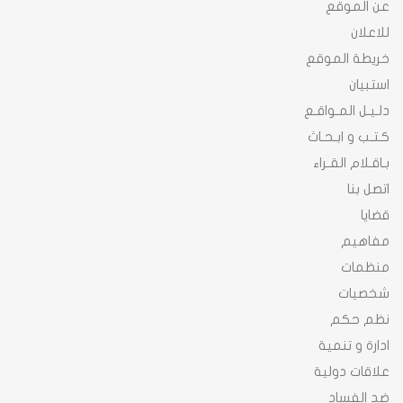
عن الموقع
للاعلان
خريطة الموقع
استبيان
دلـيـل المـواقـع
كـتـب و ابـحـاث
بـاقـلام القـراء
اتصل بنا
قضايا
مفاهيم
منظمات
شخصيات
نظم حكم
ادارة و تنمية
علاقات دولية
ضد الفساد