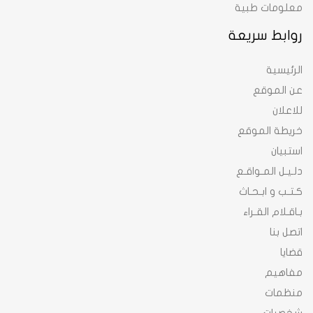
معلومات طبية
روابط سريعة
الرئيسية
عن الموقع
للاعلان
خريطة الموقع
استبيان
دلـيـل المـواقـع
كـتـب و ابـحـاث
بـاقـلام القـراء
اتصل بنا
قضايا
مفاهيم
منظمات