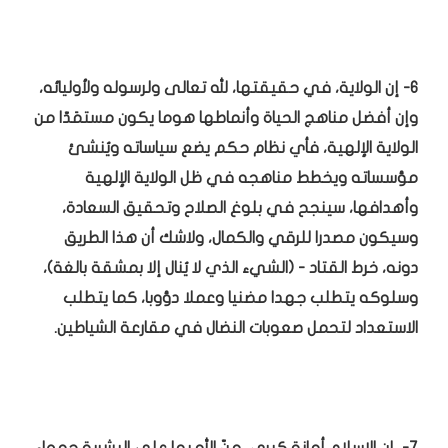
6- إن الولاية، في حقيقتها، لله تعالى ولرسوله ولأوليائه،
وإن أفضل مناهج الحياة وأنماطها هوما يكون مستمَدّا من
الولاية الإلهية، فأي نظام حكم يضع سياساته ويُنشئ
مؤسساته ويخطط مناهجه في ظل الولاية الإلهية
وأهدافها، سينجح في بلوغ الصلاح وتحقيق السعادة،
وسيكون مصدرا للرقي والكمال، ولاشك أن هذا الطريق
دونه، خرط القتاد - (الشيء الذي لا يُنال إلا بمشقة بالغة)،
وسلوكه يتطلب جهدا مضنيا وعملا دؤوبا، كما يتطلب
الاستعداد لتحمل صعوبات النضال في مقارعة الشياطين.