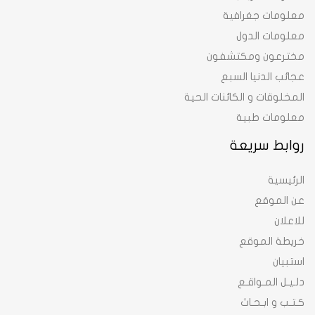
معلومات جغرافية
معلومات الدول
مخترعون ومكتشفون
عجائب الدنيا السبع
المخلوقات و الكائنات الحية
معلومات طبية
روابط سريعة
الرئيسية
عن الموقع
للاعلان
خريطة الموقع
استبيان
دلـيـل المـواقـع
كـتـب و ابـحـاث