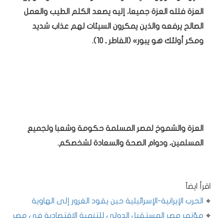
العزة فلله العزة جميعا، إليه يصعد الكلم الطيب والعمل
الصالح يرفعه والذين يمكرون السيئات لهم عذاب شديد
ومكر أولئك هو يبور» (الفاطر ـ 10).
العزة والشموخ لمصر المسلمة حكومة وشعبا ولجميع
المسلمين، ودوام الصحة والسعادة لشخصكم.
اقرأ ايضآ
الحرب الإيرانية-الإسرائيلية حين يقود الغرور إلى الهاوية
مؤتمر مصر المستقبل الدولي للتنمية الاقتصادية في مصر