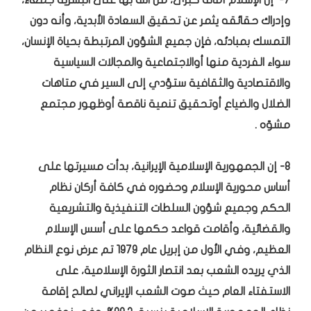
7- إن الإسلام أمانة كبرى، منّ الله بها على البشرية جمعاء،
وإدراك حقائقه يثمر عن تحقيق السعادة الأبدية، وأنه دون
التمسك بمبادئه، فإن جميع الشؤون المرتبطة بحياة الإنسان،
سواء الفردية منها أوالاجتماعية والمجالات السياسية
والاقتصادية والثقافية ستؤدي إلى السير في متاهات
الضلال والضياع أوتحقيق تنمية ناقصة أوظهور مجتمع
مشوّه .
8- إن الجمهورية الإسلامية الإيرانية، بدأت مسيرتها على
أساس محورية الإسلام وحضوره في كافة أركان نظام
الحكم وجميع شؤون السلطات التنفيذية والتشريعية
والقضائية، وأقامت قواعد حكمها على أسس الإسلام
العظيم، وفي الأول من إبريل عام 1979 تم عرض نوع النظام
الذي يريده الشعب بعد انتصار الثورة الإسلامية، على
الاستفتاء العام حيث صوت الشعب الإيراني لصالح إقامة