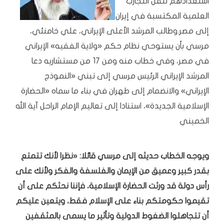
استعدادهم لنقل التجارب
العلمية المكتسبة في إيران
إلى مصر.وطالب المرشد الأعلى الإيراني، علي خامنئي،
مرسي بأن يستوحي نظام حكم «ولاية الفقيه» الإيراني
في مصر، وفي خطاب منه ومن 17 من مستشاريه دعا
المرشد الإيراني الرئيس مرسي إلى تبني «النموذج
الإيراني» والانضمام إلى طهران في بناء ما سماه «الحضارة
الإسلامية الجديدة»، استنادا إلى تعاليم الإمام الراحل آية الله
الخميني
ويوجه الخطاب حديثه إلى مرسي قائلا: «نظرا لأنك تتمتع
بقدر كبير وعميق من الإيمان والفلسفة والفكر ولأنك على
رأس دولة قد ورثت الحضارة الإسلامية، فإننا نحثكم على أن
تقيموا حكومتكم بناء على الإسلام فقط، ويتعين عليكم
أن تتجاهلوا الضغوط الدولية وتأثير ما يسمى بالمثقفين