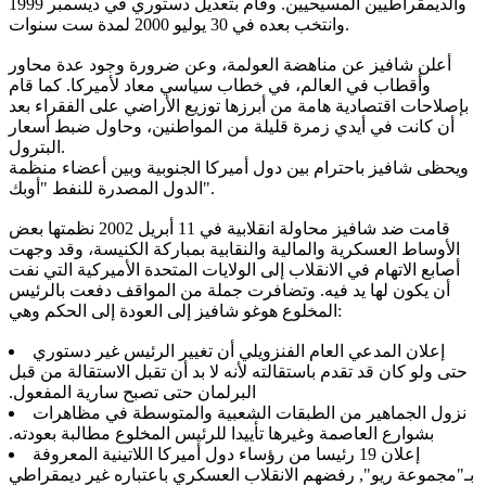
والديمقراطيين المسيحيين. وقام بتعديل دستوري في ديسمبر 1999
وانتخب بعده في 30 يوليو 2000 لمدة ست سنوات.
أعلن شافيز عن مناهضة العولمة، وعن ضرورة وجود عدة محاور
وأقطاب في العالم، في خطاب سياسي معاد لأميركا. كما قام
بإصلاحات اقتصادية هامة من أبرزها توزيع الأراضي على الفقراء بعد
أن كانت في أيدي زمرة قليلة من المواطنين، وحاول ضبط أسعار
البترول.
ويحظى شافيز باحترام بين دول أميركا الجنوبية وبين أعضاء منظمة
الدول المصدرة للنفط "أوبك".
قامت ضد شافيز محاولة انقلابية في 11 أبريل 2002 نظمتها بعض
الأوساط العسكرية والمالية والنقابية بمباركة الكنيسة، وقد وجهت
أصابع الاتهام في الانقلاب إلى الولايات المتحدة الأميركية التي نفت
أن يكون لها يد فيه. وتضافرت جملة من المواقف دفعت بالرئيس
المخلوع هوغو شافيز إلى العودة إلى الحكم وهي:
إعلان المدعي العام الفنزويلي أن تغيير الرئيس غير دستوري
حتى ولو كان قد تقدم باستقالته‏ لأنه لا بد أن تقبل الاستقالة من قبل
البرلمان حتى تصبح سارية المفعول‏.‏
نزول الجماهير من الطبقات الشعبية والمتوسطة في مظاهرات
بشوارع العاصمة وغيرها تأييدا للرئيس المخلوع مطالبة بعودته‏.‏
إعلان ‏19 رئيسا من رؤساء‏ دول أميركا اللاتينية المعروفة
بـ"مجموعة ريو"‏,‏ رفضهم الانقلاب العسكري باعتباره غير ديمقراطي