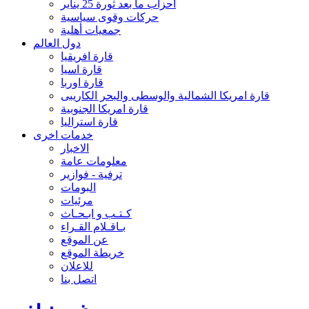
احزاب ما بعد ثورة 25 يناير
حركات وقوى سياسية
جمعيات أهلية
دول العالم
قارة افريقيا
قارة اسيا
قارة اوربا
قارة امريكا الشمالية والوسطى والبحر الكاريبى
قارة امريكا الجنوبية
قارة استراليا
خدمات اخرى
الاخبار
معلومات عامة
ترفية - فوازير
البومات
مرئيات
كـتـب و ابـحـاث
بـاقـلام القـراء
عن الموقع
خريطة الموقع
للاعلان
اتصل بنا