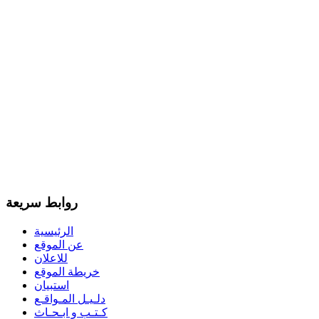
روابط سريعة
الرئيسية
عن الموقع
للاعلان
خريطة الموقع
استبيان
دلـيـل المـواقـع
كـتـب و ابـحـاث