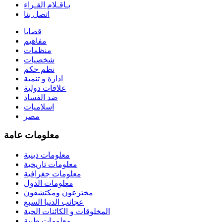
بـاقـلام القـراء
اتصل بنا
قضايا
مفاهيم
منظمات
شخصيات
نظم حكم
ادارة و تنمية
علاقات دولية
ضد الفساد
اسلاميات
مصر
معلومات عامة
معلومات دينية
معلومات تاريخية
معلومات جغرافية
معلومات الدول
مخترعون ومكتشفون
عجائب الدنيا السبع
المخلوقات و الكائنات الحية
معلومات طبية