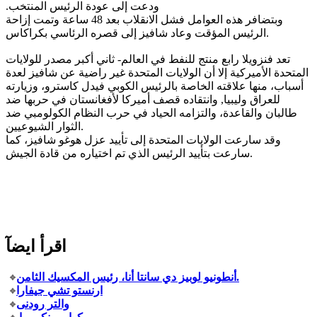
ودعت إلى عودة الرئيس المنتخب‏.‏
وبتضافر هذه العوامل فشل الانقلاب بعد 48 ساعة وتمت إزاحة
الرئيس المؤقت وعاد شافيز إلى قصره الرئاسي بكراكاس.
تعد فنزويلا رابع منتج للنفط في العالم- ثاني أكبر مصدر للولايات
المتحدة الأميركية‏ إلا أن الولايات المتحدة غير راضية عن شافيز لعدة
أسباب، منها علاقته الخاصة بالرئيس الكوبي فيدل كاسترو، وزيارته
للعراق وليبيا, وانتقاده قصف أميركا لأفغانستان في حربها ضد
طالبان والقاعدة، والتزامه الحياد في حرب النظام الكولومبي ضد
الثوار الشيوعيين.
وقد سارعت الولايات المتحدة إلى تأييد عزل هوغو شافيز، كما
سارعت بتأييد الرئيس الذي تم اختياره من قادة الجيش.
اقرأ ايضآ
أنطونيو لوبيز دي سانتا أنا، رئيس المكسيك الثامن.
ارنستو تشي جيفارا
والتر رودنى