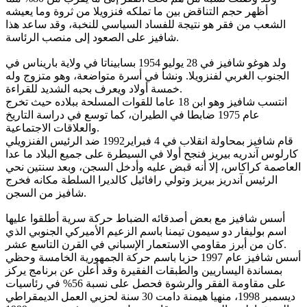
أظهر حجم التناقض بين ما تملكه فنزويلا من ثروة وما يعيشه
الشعب من فقر هو نتيجة للفساد السياسي للنخبة، وقد ساعد هذا
شافيز على الصعود إلى منصب الرئاسة.
ولد هوغو شافيز في 28 يوليو 1954 بسابيناتا في ولاية باريناس في
الجنوب الغربي لفنزويلا. ونشأ في أسرة متواضعة، وهو متزوج وله
خمسة أولاد ويعرف بحبه الشديد للقراءة.
انتسب شافيز وهو ابن 18 عاما للقوات المسلحة ببلاده حيث تخرج
عام 1975 ضابطا في الطيران، كما توسع في دراسة التاريخ
والعلاقات الاجتماعية.
قام شافيز بمحاولة انقلاب في 4 فبراير1992 ضد الرئيس الفنزويلي
كارلوس آندريه بيريز فنجح أولا في السيطرة على جميع البلاد ما عدا
العاصمة كراكاس، إلا أنه قبض عليه وأدخل السجن، وبعد سنتين نحي
الرئيس آندريز بيريز وتولي رافائيل كالديرا السلطة مكانه فخرج
شافيز من السجن.
أسس شافيز مع بعض أصدقائه الضباط حركة سرية أطلقوا عليها
اسم بوليفار دو سيمون تيمنا باسم الزعيم الأميركي الجنوبي الذي
كان من أبرز مقاومي الاستعمار الإسباني في القرن التاسع عشر.
أسس شافيز عام 1997 حزبا باسم حركة الجمهورية الخامسة وحظي
بمساندة اليساريين والطبقات الفقيرة وقد أعلن عن برنامج يركز
على مقاومة الفقر والرشوة فحصل على نسبة 56% في رئاسيات
ديسمبر 1998، منهيا هيمنة دامت 30 سنة لحزبي العمل الديمقراطي