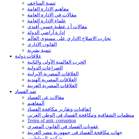
تنمية المتاحف
مفاهيم الإدارة العامة
مقالات في الإدارة العامة
علماء الإدارة العامة
مقالات أ د عطية حسين أفندي
إدارة أراضي الدولة
تجارب الاصلاح الإداري على مستوى العالم
القانون الإداري
تنمية بشرية
علاقات دولية
الحرب العالمية الأولى والثانية
الصراعات الدولية
العلاقات المصرية الإيرانية
العلاقات المصرية الهندية
العلاقات المصرية العربية
ضد الفساد
مقالات عن الفساد
المفاهيم
إتفاقيات وتقارير مكافحة الفساد
منظمات الشفافية ومكافحة الفساد في الوطن العربي
Terms of anti- corruption
عقوبات الفساد في القانون المصري
جهات مكافحة الفساد في جمهورية مصر العربية
شكوى المواطنين