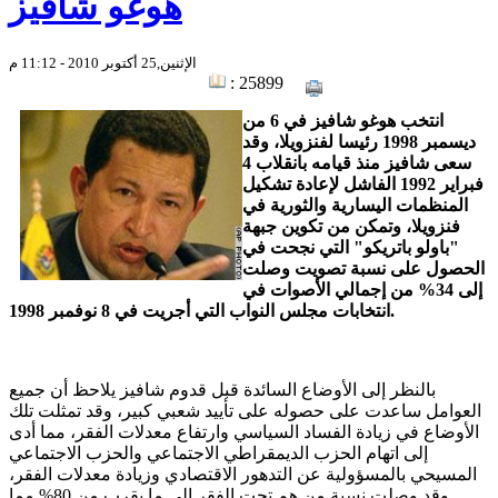
هوغو شافيز
الإثنين,25 أكتوبر 2010 - 11:12 م
: 25899
انتخب هوغو شافيز في 6 من
ديسمبر 1998 رئيسا لفنزويلا، وقد
سعى شافيز منذ قيامه بانقلاب 4
فبراير 1992 الفاشل لإعادة تشكيل
المنظمات اليسارية والثورية في
فنزويلا، وتمكن من تكوين جبهة
"باولو باتريكو" التي نجحت في
الحصول على نسبة تصويت وصلت
إلى 34% من إجمالي الأصوات في
انتخابات مجلس النواب التي أجريت في 8 نوفمبر 1998.
بالنظر إلى الأوضاع السائدة قبل قدوم شافيز يلاحظ أن جميع
العوامل ساعدت على حصوله على تأييد شعبي كبير، وقد تمثلت تلك
الأوضاع في زيادة الفساد السياسي وارتفاع معدلات الفقر، مما أدى
إلى اتهام الحزب الديمقراطي الاجتماعي والحزب الاجتماعي
المسيحي بالمسؤولية عن التدهور الاقتصادي وزيادة معدلات الفقر،
وقد وصلت نسبة من هم تحت الفقر إلى ما يقرب من 80% مما