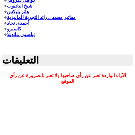
كوامى نكروما
شيخ انتاديوب
هانز بليكس
مهاتير محمد .. رائد التجربة الماليزية
أحمدى نجاد
كاسترو
نيلسون مانديلا
التعليقات
الآراء الواردة تعبر عن رأي صاحبها ولا تعبر بالضرورة عن رأي
الموقع